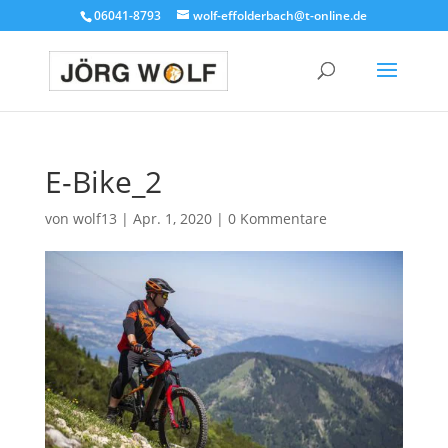
06041-8793
wolf-effolderbach@t-online.de
E-Bike_2
von
wolf13
|
Apr. 1, 2020
|
0 Kommentare