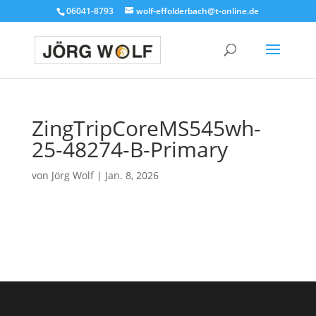
06041-8793
wolf-effolderbach@t-online.de
ZingTripCoreMS545wh-
25-48274-B-Primary
von
Jörg Wolf
|
Jan. 8, 2026