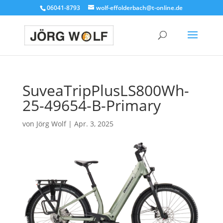
06041-8793
wolf-effolderbach@t-online.de
SuveaTripPlusLS800Wh-
25-49654-B-Primary
von
Jörg Wolf
|
Apr. 3, 2025