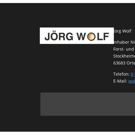
Jörg Wolf
Inhaber Ni
Forst- und
Stockheime
63683 Ort
Telefon:
0 
E-Mail:
wol