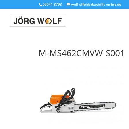
06041-8793
wolf-effolderbach@t-online.de
M-MS462CMVW-S001