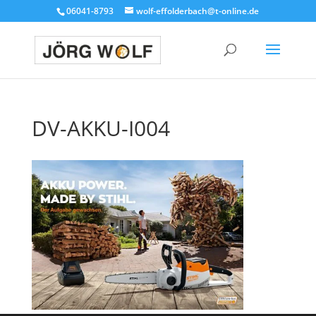
06041-8793
wolf-effolderbach@t-online.de
DV-AKKU-I004