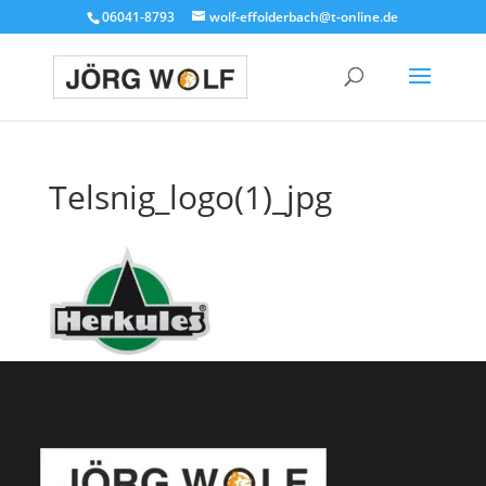
06041-8793
wolf-effolderbach@t-online.de
Telsnig_logo(1)_jpg