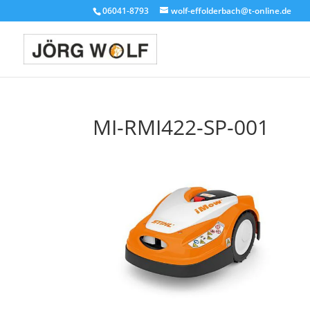
06041-8793
wolf-effolderbach@t-online.de
MI-RMI422-SP-001