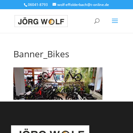
06041-8793
wolf-effolderbach@t-online.de
Banner_Bikes