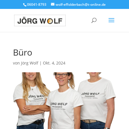
06041-8793
wolf-effolderbach@t-online.de
Büro
von
Jörg Wolf
|
Okt. 4, 2024