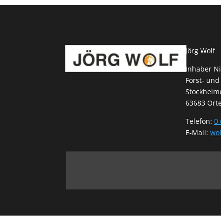
Jörg Wolf
Inhaber Ni
Forst- und
Stockheime
63683 Ort
Telefon:
0 
E-Mail:
wol