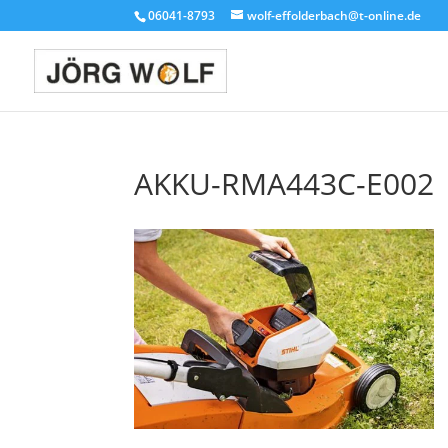
06041-8793
wolf-effolderbach@t-online.de
AKKU-RMA443C-E002