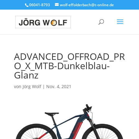
06041-8793
wolf-effolderbach@t-online.de
ADVANCED_OFFROAD_PR
O_X_MTB-Dunkelblau-
Glanz
von
Jörg Wolf
|
Nov. 4, 2021