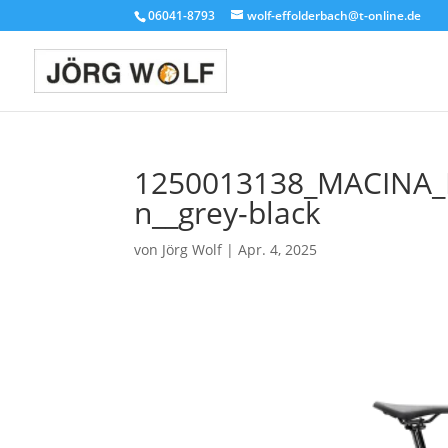
06041-8793
wolf-effolderbach@t-online.de
1250013138_MACINA_
n__grey-black
von
Jörg Wolf
|
Apr. 4, 2025