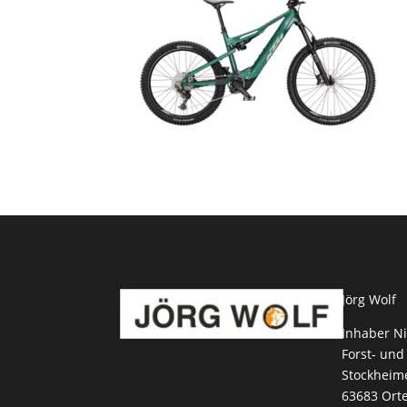
Jörg Wolf
Inhaber Ni
Forst- und
Stockheime
63683 Ort