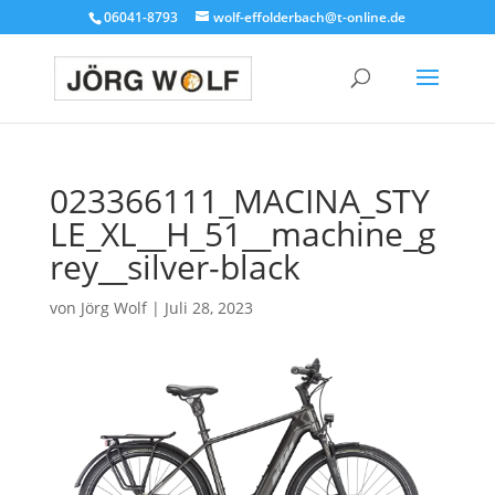
06041-8793
wolf-effolderbach@t-online.de
023366111_MACINA_STY
LE_XL__H_51__machine_g
rey__silver-black
von
Jörg Wolf
|
Juli 28, 2023