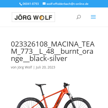
06041-8793
wolf-effolderbach@t-online.de
023326108_MACINA_TEA
M_773__L_48__burnt_ora
nge__black-silver
von
Jörg Wolf
|
Juli 20, 2023