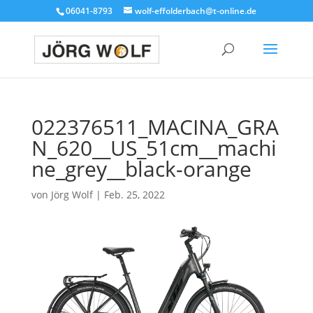
06041-8793
wolf-effolderbach@t-online.de
022376511_MACINA_GRA
N_620__US_51cm__machi
ne_grey__black-orange
von
Jörg Wolf
|
Feb. 25, 2022