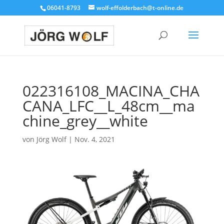
06041-8793
wolf-effolderbach@t-online.de
022316108_MACINA_CHA
CANA_LFC__L_48cm__ma
chine_grey__white
von
Jörg Wolf
|
Nov. 4, 2021